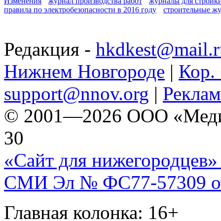
Изменения
журнал производства работ
журналы для стройк
правила по электробезопасности в 2016 году
строительные ж
Редакция -
hkdkest@mail.r
Нижнем Новгороде
|
Кор. 
support@nnov.org
|
Реклам
© 2001—2026 ООО «Медиа 
30
«Сайт для нижегородцев» 
СМИ Эл № ФС77-57309 от 
Главная колонка: 16+